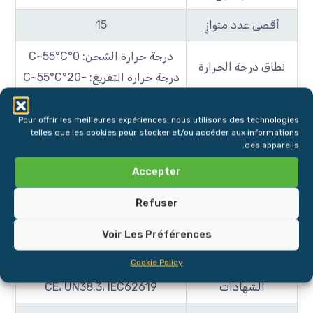
أقصى عدد متوازٍ
15
درجة حرارة الشحن: 0°C~55°C
نطاق درجة الحرارة
درجة حرارة التفريغ: -20°C~55°C
رطوبة التشغيل
20~95%RH (دون تكاثف)
Pour offrir les meilleures expériences, nous utilisons des technologies
telles que les cookies pour stocker et/ou accéder aux informations
درجة الحماية
IP65
des appareils.
الأبعاد (مم)
430Wx191.5Dx630H
Accepter
الوزن الصافي (كغ)
50±5
Refuser
مركب على الحائط، مركب على
Voir Les Préférences
التركيب
الأرض
Cookie Policy
الشهادات
CE، UN38.3، IEC62619